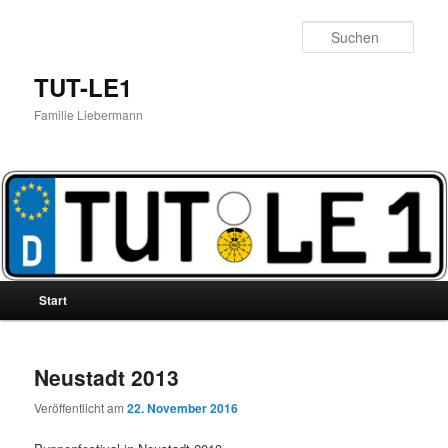
Zum
Zum
Inhalt
sekundären
Such
wechseln
Inhalt
wechseln
TUT-LE1
Familie Liebermann
Hauptmenü
Start
Neustadt 2013
Veröffentlicht am
22. November 2016