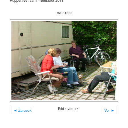
Puppenfestival in Neustadt 2013
DSCF4803
Bild 1 von 17
◄ Zurueck
Vor ►